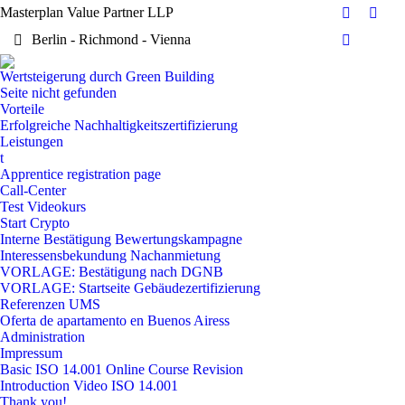
Masterplan Value Partner LLP
Facebook
X
Berlin - Richmond - Vienna
page
page
Dribbble
opens
open
page
Wertsteigerung durch Green Building
in
in
opens
Seite nicht gefunden
new
new
in
Vorteile
window
wind
Erfolgreiche Nachhaltigkeitszertifizierung
new
Leistungen
window
t
Apprentice registration page
Call-Center
Test Videokurs
Start Crypto
Interne Bestätigung Bewertungskampagne
Interessensbekundung Nachanmietung
VORLAGE: Bestätigung nach DGNB
VORLAGE: Startseite Gebäudezertifizierung
Referenzen UMS
Oferta de apartamento en Buenos Airess
Administration
Impressum
Basic ISO 14.001 Online Course Revision
Introduction Video ISO 14.001
Thank you!