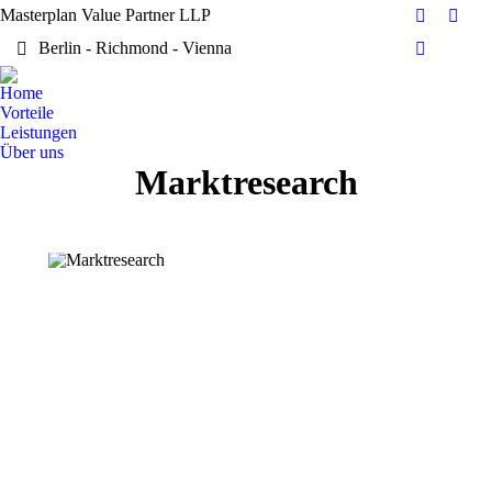
Masterplan Value Partner LLP
Facebook
X
Berlin - Richmond - Vienna
page
page
Dribbble
opens
open
page
Home
in
in
opens
Vorteile
new
new
in
Leistungen
window
wind
Über uns
new
Marktresearch
window