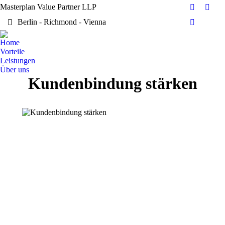
Masterplan Value Partner LLP
Facebook
X
Berlin - Richmond - Vienna
page
page
Dribbble
opens
open
page
Home
in
in
opens
Vorteile
new
new
in
Leistungen
window
wind
Über uns
new
Kundenbindung stärken
window