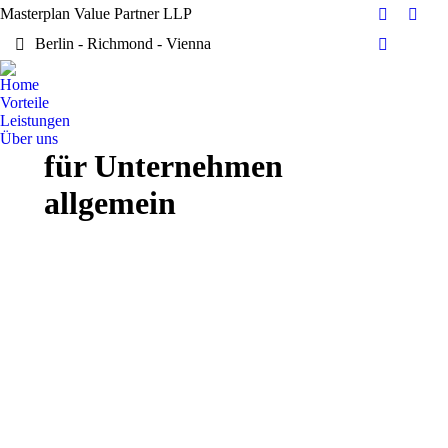
Masterplan Value Partner LLP
Facebook
X
Berlin - Richmond - Vienna
page
page
Dribbble
opens
open
page
Home
in
in
opens
Vorteile
new
new
in
Leistungen
window
wind
Über uns
new
für Unternehmen
window
allgemein