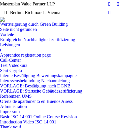
Masterplan Value Partner LLP
Facebook
X
Berlin - Richmond - Vienna
page
page
Dribbble
opens
open
page
Wertsteigerung durch Green Building
in
in
opens
Seite nicht gefunden
new
new
in
Vorteile
window
wind
Erfolgreiche Nachhaltigkeitszertifizierung
new
Leistungen
window
t
Apprentice registration page
Call-Center
Test Videokurs
Start Crypto
Interne Bestätigung Bewertungskampagne
Interessensbekundung Nachanmietung
VORLAGE: Bestätigung nach DGNB
VORLAGE: Startseite Gebäudezertifizierung
Referenzen UMS
Oferta de apartamento en Buenos Airess
Administration
Impressum
Basic ISO 14.001 Online Course Revision
Introduction Video ISO 14.001
Thank you!